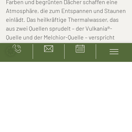
Farben und begrünten Dächer schaffen eine
Atmosphäre, die zum Entspannen und Staunen
einlädt. Das heilkräftige Thermalwasser, das
aus zwei Quellen sprudelt – der Vulkania®-
Quelle und der Melchior-Quelle – verspricht
pure Erholung und Wohlbefinden.
Ob beim sanften Schweben im warmen
Wasser, in den großzügigen Ruhezonen oder in
den wohltuenden Saunen – das Rogner Bad
Blumau bietet zahlreiche Möglichkeiten,
Körper und Geist zur Ruhe kommen zu lassen.
Besonders die Vulkania®-Quelle ist bekannt für
ihre außergewöhnlich hohe Mineralisierung
und ihre wohltuende Wirkung. Ein Bad darin