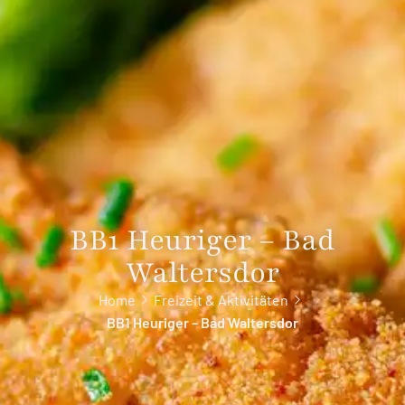
BB1 Heuriger – Bad
Waltersdor
Home
Freizeit & Aktivitäten
BB1 Heuriger – Bad Waltersdor