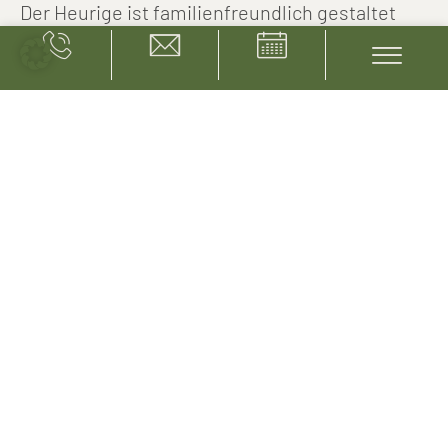
Der Heurige ist familienfreundlich gestaltet
und bietet einen weitläufigen Kinderspielplatz,
eine Hüpfburg sowie einen Streichelzoo mit
Schafen, Ziegen und Meerschweinchen, die
Kinderherzen höher schlagen lassen.
Zur Webseite